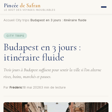
Pincée
de Safran
LE GOÛT DES VOYAGES INOUBLIABLES
Accueil
/
City trips
/
Budapest en 3 jours : itinéraire fluide
CITY TRIPS
Budapest en 3 jours :
itinéraire fluide
Trois jours à Budapest suffisent pour sentir la ville si l’on alterne
rives, bains, marchés et pauses.
Par
Frédéric
18 mai 2026
3 min de lecture