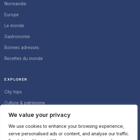
Normandie
Europe
Le monde
Gastronomie
Bonnes adresses
Recettes du monde
EXPLORER
City trips
Culture & patrimoine
À propos du blog
We value your privacy
Nous contacter
We use cookies to enhance your browsing experience,
serve personalised ads or content, and analyse our traffic.