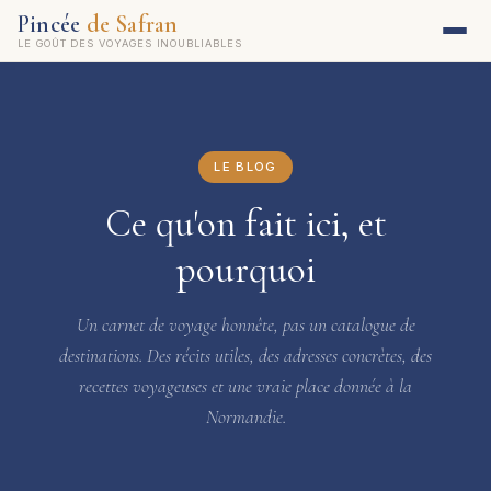
Pincée
de Safran
LE GOÛT DES VOYAGES INOUBLIABLES
LE BLOG
Ce qu'on fait ici, et
pourquoi
Un carnet de voyage honnête, pas un catalogue de
destinations. Des récits utiles, des adresses concrètes, des
recettes voyageuses et une vraie place donnée à la
Normandie.