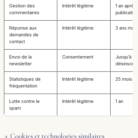
Gestion des
Intérêt légitime
1 an après
commentaires
publication
Réponse aux
Intérêt légitime
3 ans ma
demandes de
contact
Envoi de la
Consentement
Jusqu’à
newsletter
désinscrip
Statistiques de
Intérêt légitime
25 mois 
fréquentation
Lutte contre le
Intérêt légitime
1 an
spam
4. Cookies et technologies similaires