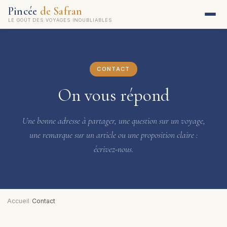
Pincée
de Safran
LE GOÛT DES VOYAGES INOUBLIABLES
CONTACT
On vous répond
Une bonne adresse à partager, une question sur un voyage,
une remarque sur un article ou une proposition claire :
écrivez-nous.
Accueil
/
Contact