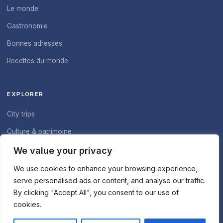
Le monde
Gastronomie
Bonnes adresses
Recettes du monde
EXPLORER
City trips
Culture & patrimoine
À propos du blog
We value your privacy
Nous contacter
We use cookies to enhance your browsing experience,
serve personalised ads or content, and analyse our traffic.
By clicking "Accept All", you consent to our use of
cookies.
© 2026 Pincée de Safran - Tous droits réservés.