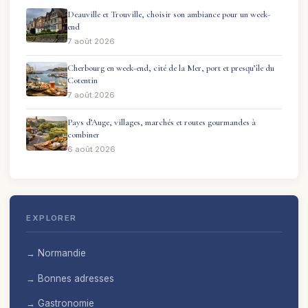
Deauville et Trouville, choisir son ambiance pour un week-
end
7 août 2026
Cherbourg en week-end, cité de la Mer, port et presqu’île du
Cotentin
7 août 2026
Pays d’Auge, villages, marchés et routes gourmandes à
combiner
6 août 2026
EXPLORER
→ Normandie
→ Bonnes adresses
→ Gastronomie