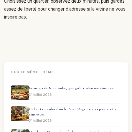
Choisissez un quartier, observez deux minutes, puis gardez
assez de liberté pour changer d’adresse si la vitrine ne vous
inspire pas.
SUR LE MÊME THÈME
Fromages de Normandie, quoi goûter selon son itinéraire
31 juillet 2026
Cidre et calvados dans le Pays d’Auge, repères pour visiter
sans excès
31 juillet 2026
Marchés en Normandie, où chercher produits locaux et