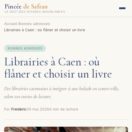
Pincée
de Safran
LE GOÛT DES VOYAGES INOUBLIABLES
Accueil
/
Bonnes adresses
/
Librairies à Caen : où flâner et choisir un livre
BONNES ADRESSES
Librairies à Caen : où
flâner et choisir un livre
Des librairies caennaises à intégrer à une balade en centre-ville,
selon vos envies de lecture.
Par
Frédéric
29 mai 2026
4 min de lecture