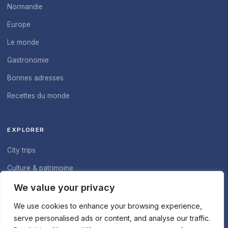
Normandie
Europe
Le monde
Gastronomie
Bonnes adresses
Recettes du monde
EXPLORER
City trips
Culture & patrimoine
À propos du blog
We value your privacy
Nous contacter
We use cookies to enhance your browsing experience,
serve personalised ads or content, and analyse our traffic.