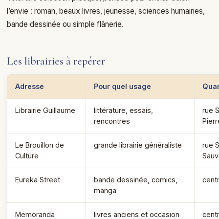
l’envie : roman, beaux livres, jeunesse, sciences humaines,
bande dessinée ou simple flânerie.
Les librairies à repérer
Adresse
Pour quel usage
Quar
Librairie Guillaume
littérature, essais,
rue S
rencontres
Pierr
Le Brouillon de
grande librairie généraliste
rue S
Culture
Sauv
Eureka Street
bande dessinée, comics,
centr
manga
Memoranda
livres anciens et occasion
cent