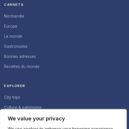
CARNETS
Normandie
Europe
Le monde
Gastronomie
Bonnes adresses
Recettes du monde
EXPLORER
City trips
Culture & patrimoine
À propos du blog
We value your privacy
Nous contacter
We use cookies to enhance your browsing experience,