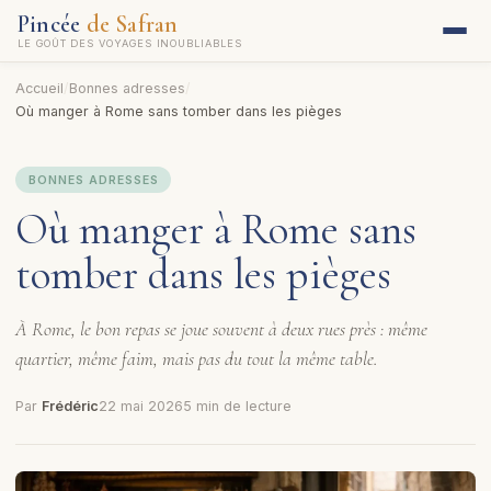
Pincée
de Safran
LE GOÛT DES VOYAGES INOUBLIABLES
Accueil
/
Bonnes adresses
/
Où manger à Rome sans tomber dans les pièges
BONNES ADRESSES
Où manger à Rome sans
tomber dans les pièges
À Rome, le bon repas se joue souvent à deux rues près : même
quartier, même faim, mais pas du tout la même table.
Par
Frédéric
22 mai 2026
5 min de lecture