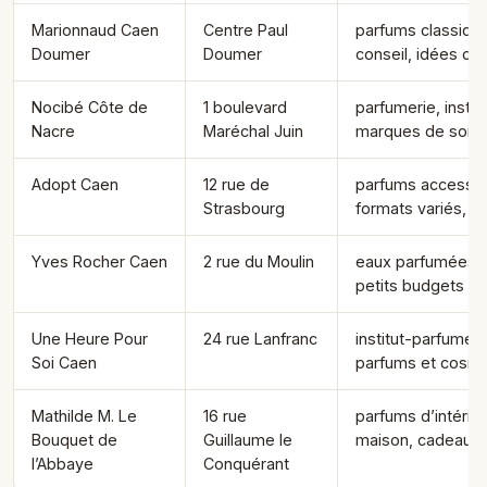
Marionnaud Caen
Centre Paul
parfums classique
Doumer
Doumer
conseil, idées ca
Nocibé Côte de
1 boulevard
parfumerie, institu
Nacre
Maréchal Juin
marques de soin
Adopt Caen
12 rue de
parfums accessib
Strasbourg
formats variés, 
Yves Rocher Caen
2 rue du Moulin
eaux parfumées, 
petits budgets
Une Heure Pour
24 rue Lanfranc
institut-parfumeri
Soi Caen
parfums et cosm
Mathilde M. Le
16 rue
parfums d’intérieu
Bouquet de
Guillaume le
maison, cadeaux
l’Abbaye
Conquérant