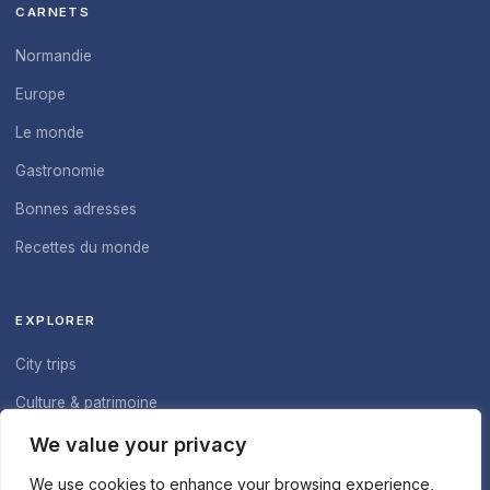
CARNETS
Normandie
Europe
Le monde
Gastronomie
Bonnes adresses
Recettes du monde
EXPLORER
City trips
Culture & patrimoine
À propos du blog
We value your privacy
Nous contacter
We use cookies to enhance your browsing experience,