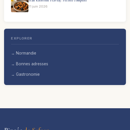
Iran Khoresht Havidj : recette complète
11 juin 2026
EXPLORER
→ Normandie
→ Bonnes adresses
→ Gastronomie