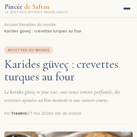
Pincée
de Safran
LE GOÛT DES VOYAGES INOUBLIABLES
Accueil
/
Recettes du monde
/
Karides güveç : crevettes turques au four
RECETTES DU MONDE
Karides güveç : crevettes
turques au four
Le karides güveç se joue vite : une sauce tomate parfumée, des
crevettes ajoutées au bon moment et une cuisson courte.
Par
Frédéric
27 mai 2026
2 min de lecture