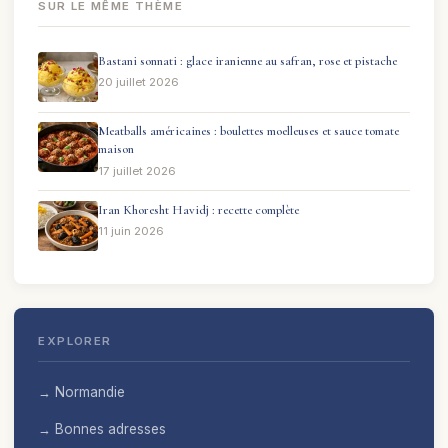
SUR LE MÊME THÈME
Bastani sonnati : glace iranienne au safran, rose et pistache
20 juillet 2026
Meatballs américaines : boulettes moelleuses et sauce tomate
maison
17 juillet 2026
Iran Khoresht Havidj : recette complète
11 juin 2026
EXPLORER
→ Normandie
→ Bonnes adresses