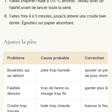
Faites chauffer l’huile à 170 °C environ. Testez avec un
falafel avant de lancer toute la série.
Faites frire 4 à 5 minutes, jusqu’à obtenir une croûte bien
dorée. Égouttez sur papier absorbant.
Ajuster la pâte
Problème
Cause probable
Correction
Boulettes qui
pâte trop humide
ajouter un peu d
se défont
de pois chiche
Falafels
trop de farine ou
garder plus de g
denses
mixage trop fin
Croûte trop
huile trop chaude
baisser le feu
foncée