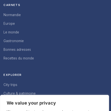
CARNETS
Normandie
Europe
Le monde
Gastronomie
Bonnes adresses
Recettes du monde
EXPLORER
City trips
Culture & patrimoine
À propos du blog
We value your privacy
Nous contacter