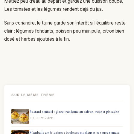
Mettez peu d’eau au départ et gardez une cuisson douce.
Les tomates et les légumes rendent déjà du jus.
Sans coriandre, le tajine garde son intérêt si l’équilibre reste
clair : légumes fondants, poisson peu manipulé, citron bien
dosé et herbes ajoutées à la fin.
SUR LE MÊME THÈME
Bastani sonnati : glace iranienne au safran, rose et pistache
20 juillet 2026
Meatballs américaines : boulettes moelleuses et sauce tomate