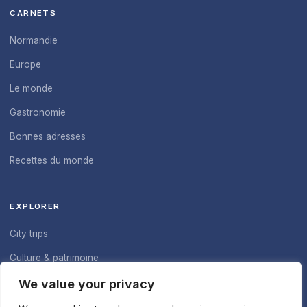
CARNETS
Normandie
Europe
Le monde
Gastronomie
Bonnes adresses
Recettes du monde
EXPLORER
City trips
Culture & patrimoine
À propos du blog
We value your privacy
Nous contacter