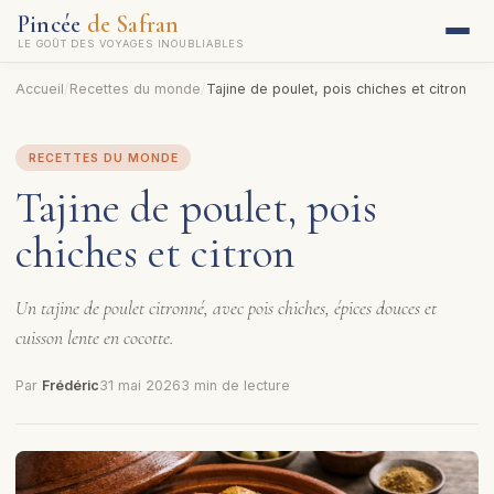
Pincée
de Safran
LE GOÛT DES VOYAGES INOUBLIABLES
Accueil
/
Recettes du monde
/
Tajine de poulet, pois chiches et citron
RECETTES DU MONDE
Tajine de poulet, pois
chiches et citron
Un tajine de poulet citronné, avec pois chiches, épices douces et
cuisson lente en cocotte.
Par
Frédéric
31 mai 2026
3 min de lecture